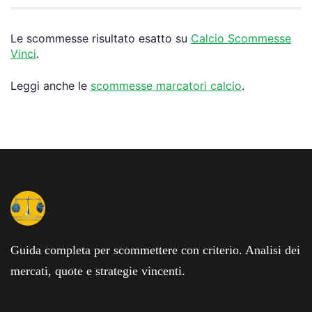
Le scommesse risultato esatto su
Calcio Scommesse
Vinci
.
Leggi anche le
scommesse marcatori calcio
.
Guida completa per scommettere con criterio. Analisi dei
mercati, quote e strategie vincenti.