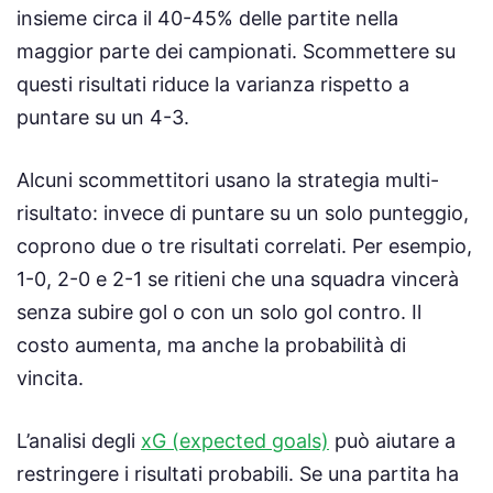
insieme circa il 40-45% delle partite nella
maggior parte dei campionati. Scommettere su
questi risultati riduce la varianza rispetto a
puntare su un 4-3.
Alcuni scommettitori usano la strategia multi-
risultato: invece di puntare su un solo punteggio,
coprono due o tre risultati correlati. Per esempio,
1-0, 2-0 e 2-1 se ritieni che una squadra vincerà
senza subire gol o con un solo gol contro. Il
costo aumenta, ma anche la probabilità di
vincita.
L’analisi degli
xG (expected goals)
può aiutare a
restringere i risultati probabili. Se una partita ha