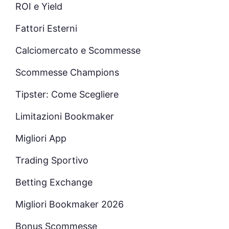
ROI e Yield
Fattori Esterni
Calciomercato e Scommesse
Scommesse Champions
Tipster: Come Scegliere
Limitazioni Bookmaker
Migliori App
Trading Sportivo
Betting Exchange
Migliori Bookmaker 2026
Bonus Scommesse